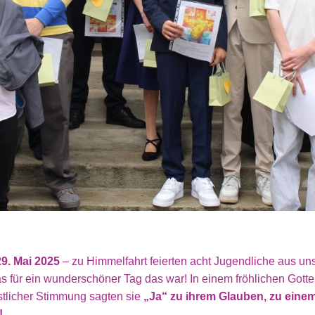
9. Mai 2025
– zu Himmelfahrt feierten acht Jugendliche aus un
 für ein wunderschöner Tag das war! In einem fröhlichen Gottes
stlicher Stimmung sagten sie
„Ja“ zu ihrem Glauben, zu einem
!