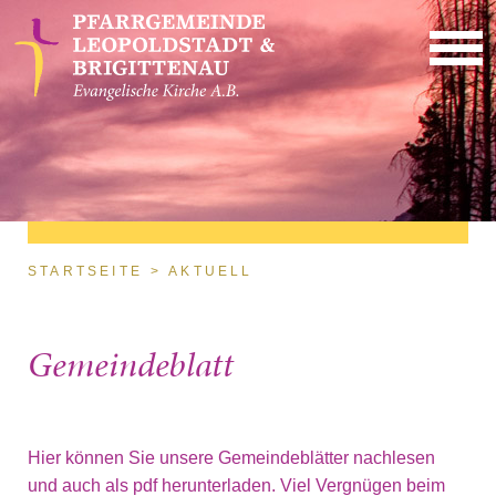
Direkt zum Inhalt
Sie sind hier
STARTSEITE
AKTUELL
Gemeindeblatt
Hier können Sie unsere Gemeindeblätter nachlesen
und auch als pdf herunterladen. Viel Vergnügen beim