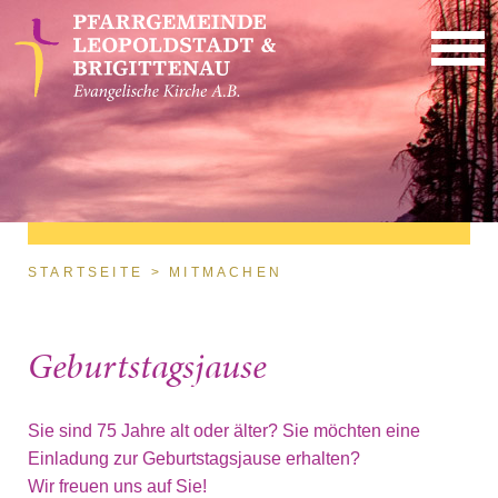
Direkt zum Inhalt
Sie sind hier
STARTSEITE
MITMACHEN
Geburtstagsjause
Sie sind 75 Jahre alt oder älter? Sie möchten eine
Einladung zur Geburtstagsjause erhalten?
Wir freuen uns auf Sie!