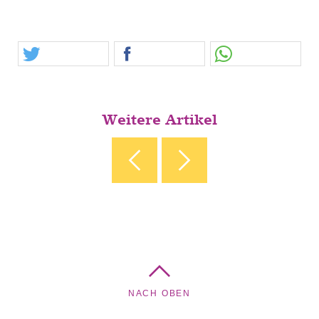
Weitere Artikel
‹ GEMEINSCHAFTS-AKTION IM JUBILÄUMSJAHR
JUBILÄUMSJAHR - EINE
BURG WIRD 100 ›
NACH OBEN