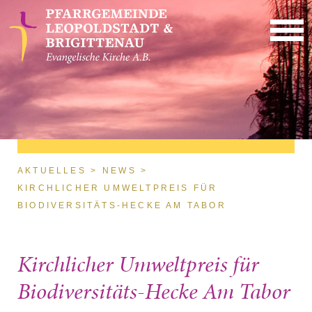
Direkt zum Inhalt
Sie sind hier
AKTUELLES
NEWS
KIRCHLICHER UMWELTPREIS FÜR
BIODIVERSITÄTS-HECKE AM TABOR
Kirchlicher Umweltpreis für
Biodiversitäts-Hecke Am Tabor