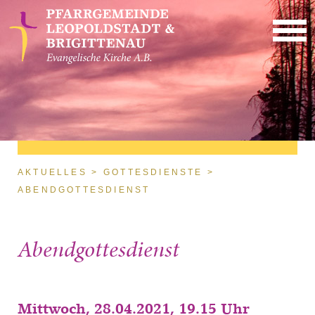
Direkt zum Inhalt
Sie sind hier
AKTUELLES
GOTTESDIENSTE
ABENDGOTTESDIENST
Abendgottesdienst
Mittwoch, 28.04.2021, 19.15 Uhr