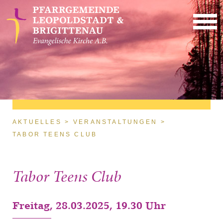
Direkt zum Inhalt
Sie sind hier
AKTUELLES
VERANSTALTUNGEN
TABOR TEENS CLUB
Tabor Teens Club
Freitag, 28.03.2025, 19.30 Uhr