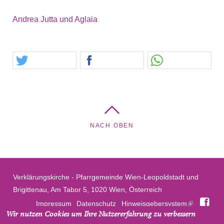
Andrea Jutta und Aglaia
NACH OBEN
Verklärungskirche - Pfarrgemeinde Wien-Leopoldstadt und
Brigittenau, Am Tabor 5, 1020 Wien, Österreich
Fac
Impressum
Datenschutz
Hinweisgebersystem
Wir nutzen Cookies um Ihre Nutzererfahrung zu verbessern