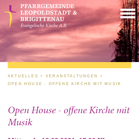
Direkt zum Inhalt
Sie sind hier
AKTUELLES
VERANSTALTUNGEN
OPEN HOUSE - OFFENE KIRCHE MIT MUSIK
Open House - offene Kirche mit
Musik