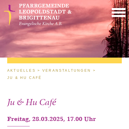
Direkt zum Inhalt
Sie sind hier
AKTUELLES
VERANSTALTUNGEN
JU & HU CAFÉ
Ju & Hu Café
Freitag, 28.03.2025, 17.00 Uhr