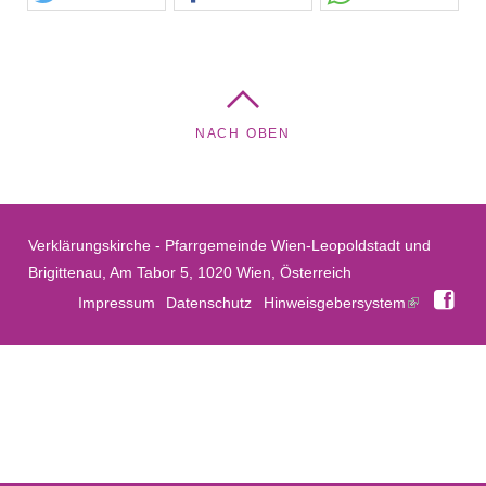
NACH OBEN
Verklärungskirche - Pfarrgemeinde Wien-Leopoldstadt und
Brigittenau, Am Tabor 5, 1020 Wien, Österreich
Fac
Impressum
Datenschutz
Hinweisgebersystem