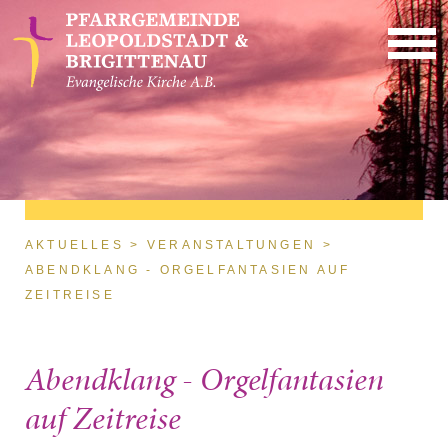
Direkt zum Inhalt
Sie sind hier
AKTUELLES
VERANSTALTUNGEN
ABENDKLANG - ORGELFANTASIEN AUF
ZEITREISE
Abendklang - Orgelfantasien
auf Zeitreise